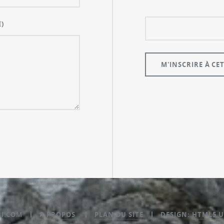
)
NI.COM
A PROPOS
PLAN DU SITE
DESIGN:
HTML5 U