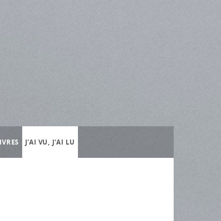
IVRES
J’AI VU, J’AI LU