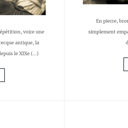
En pierre, bro
pétition, voire une
simplement empai
recque antique, la
epuis le XIXe (…)