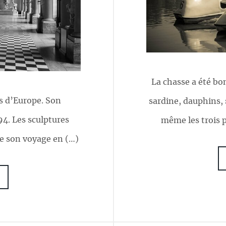
La chasse a été bo
es d’Europe. Son
sardine, dauphins, 
94. Les sculptures
même les trois p
de son voyage en (…)