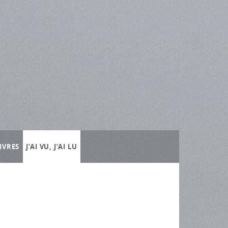
IVRES
J’AI VU, J’AI LU