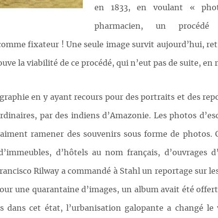
en 1833, en voulant « pho
pharmacien, un procédé 
e comme fixateur ! Une seule image survit aujourd’hui, ret
ouve la viabilité de ce procédé, qui n’eut pas de suite, en
raphie en y ayant recours pour des portraits et des rep
rdinaires, par des indiens d’Amazonie. Les photos d’escl
t aiment ramener des souvenirs sous forme de photos. C
 d’immeubles, d’hôtels au nom français, d’ouvrages d
Francisco Rilway a commandé à Stahl un reportage sur les
e jour une quarantaine d’images, un album avait été offer
s dans cet état, l’urbanisation galopante a changé le v