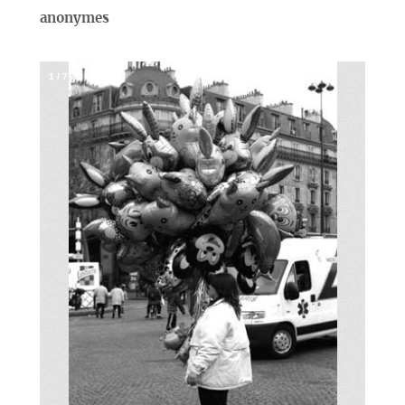
anonymes
1
/
7