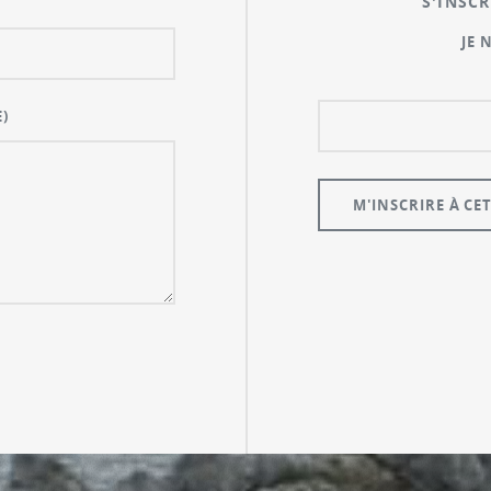
S'INSCR
JE 
)