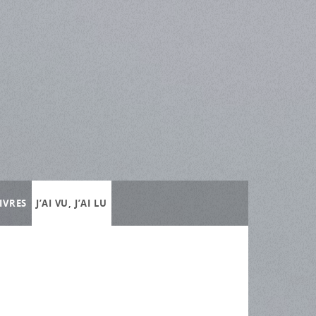
IVRES
J’AI VU, J’AI LU