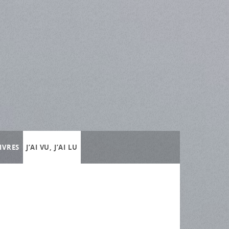
IVRES
J’AI VU, J’AI LU