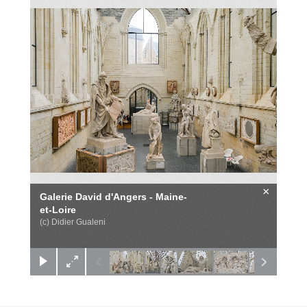
×
Galerie David d'Angers - Maine-
et-Loire
(c) Didier Gualeni