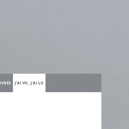
IVRES
J’AI VU, J’AI LU