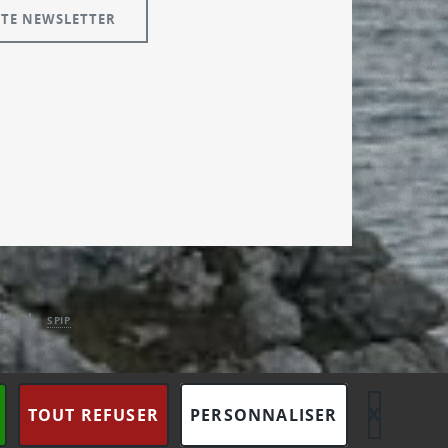
P
SPIP
X
MASQU
TOUT REFUSER
PERSONNALISER