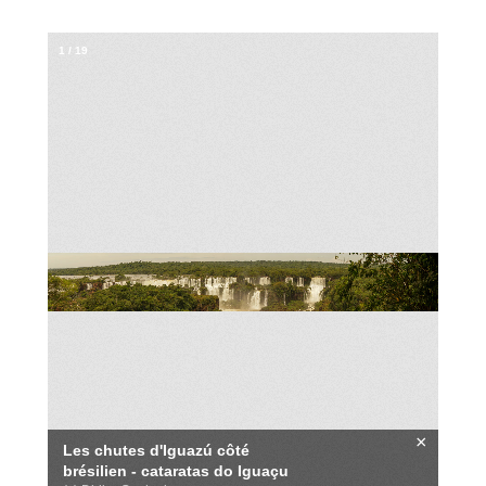
1
/
19
×
Les chutes d'Iguazú côté
brésilien - cataratas do Iguaçu