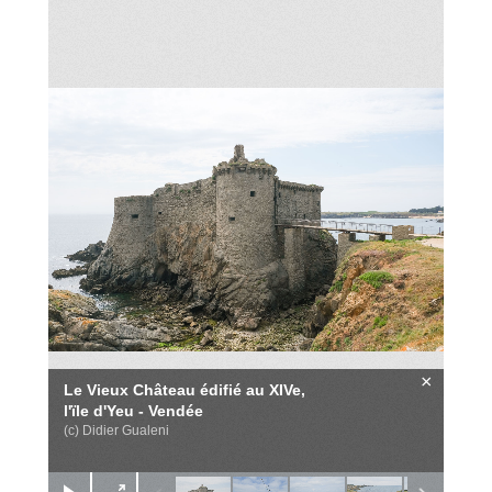
×
Le Vieux Château édifié au XIVe,
l'ïle d'Yeu - Vendée
(c) Didier Gualeni