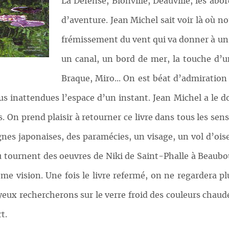
La Défense, Blonville, Deauville, les abor
d’aventure. Jean Michel sait voir là où no
frémissement du vent qui va donner à un é
un canal, un bord de mer, la touche d
Braque, Miro... On est béat d’admiration 
s inattendues l’espace d’un instant. Jean Michel a le do
n prend plaisir à retourner ce livre dans tous les sens 
s japonaises, des paramécies, un visage, un vol d’ois
où tournent des oeuvres de Niki de Saint-Phalle à Beaubo
e vision. Une fois le livre refermé, on ne regardera plu
x rechercherons sur le verre froid des couleurs chaude
t.