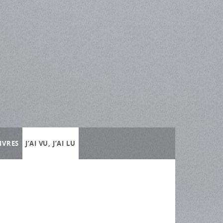
IVRES
J’AI VU, J’AI LU