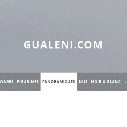
GUALENI.COM
OYAGES
FIGURINES
PANORAMIQUES
NUS
NOIR & BLANC
L