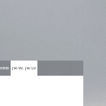
IVRES
J’AI VU, J’AI LU