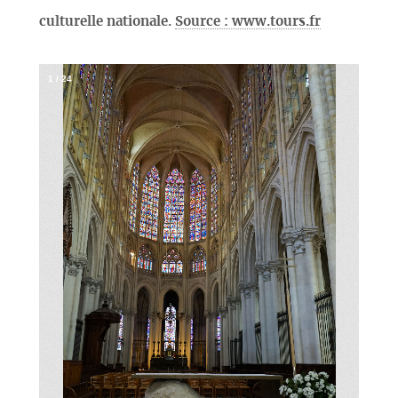
culturelle nationale.
Source : www.tours.fr
1
/
24