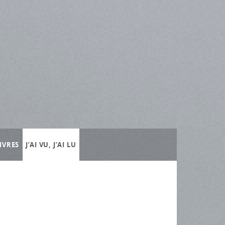
IVRES
J’AI VU, J’AI LU