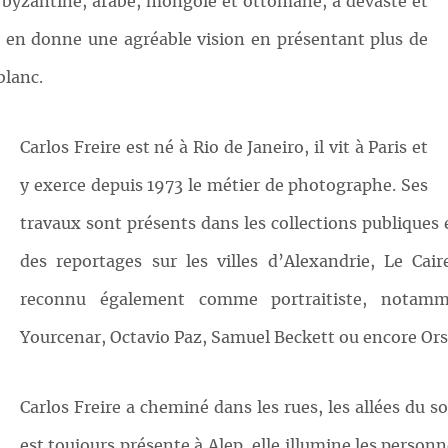
e, byzantine, arabe, mongole et ottomane, a dévasté et
us en donne une agréable vision en présentant plus de
blanc.
Carlos Freire est né à Rio de Janeiro, il vit à Paris et
y exerce depuis 1973 le métier de photographe. Ses
travaux sont présents dans les collections publiques e
des reportages sur les villes d’Alexandrie, Le Cai
reconnu également comme portraitiste, notamm
Yourcenar, Octavio Paz, Samuel Beckett ou encore Ors
Carlos Freire a cheminé dans les rues, les allées du s
est toujours présente à Alep, elle illumine les person