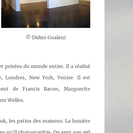
© Didier Gualeni
t privées du monde entier. Il a réalisé
re, Londres, New York, Venise. Il est
ent de Francis Bacon, Marguerite
on Welles.
ouk, les patios des maisons. La lumière
nes qu’il photographie. On sent son œil