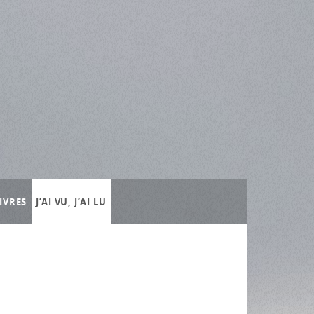
IVRES
J’AI VU, J’AI LU