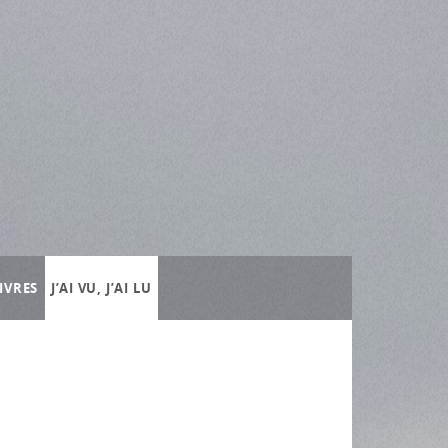
IVRES
J’AI VU, J’AI LU