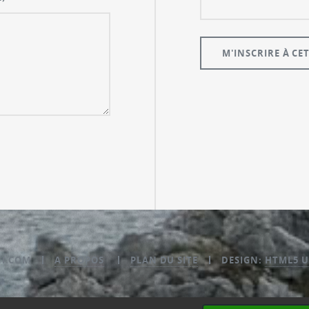
NI.COM
A PROPOS
PLAN DU SITE
DESIGN:
HTML5 U