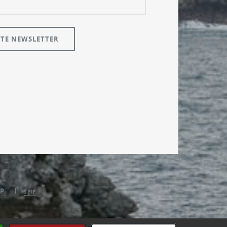
P
SPIP