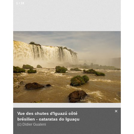
1
/
18
×
Vue des chutes d'Iguazú côté
brésilien - cataratas do Iguaçu
(c) Didier Gualeni