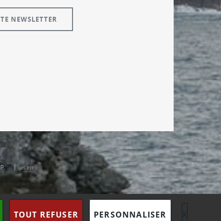
P
SPIP
X
MASQU
TOUT REFUSER
PERSONNALISER