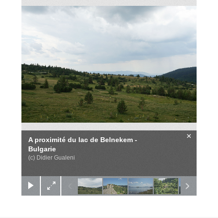
×
A proximité du lac de Belnekem -
Bulgarie
(c) Didier Gualeni