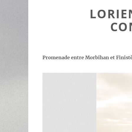
LORIE
CO
Promenade entre Morbihan et Finistèr