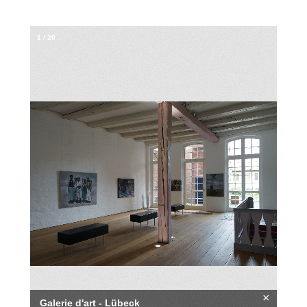
1
/
20
×
Galerie d'art - Lübeck