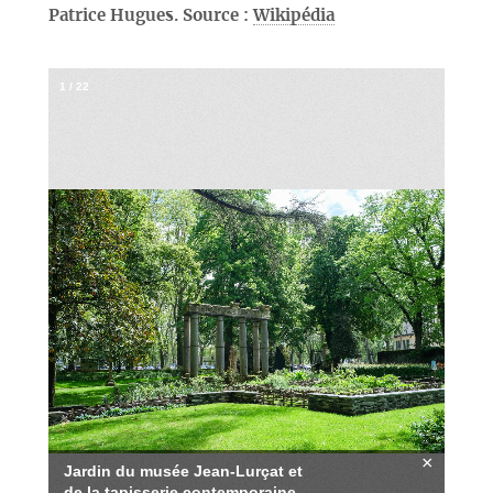
Patrice Hugues. Source :
Wikipédia
1
/
22
×
Jardin du musée Jean-Lurçat et
de la tapisserie contemporaine -