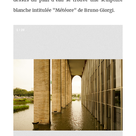
dessus du plan d’eau se trouve une sculpture
blanche intitulée "Météore" de Bruno Giorgi.
1
/
20