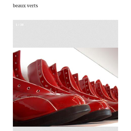
beaux verts
1
/
38