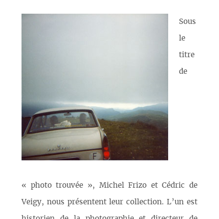
Sous
le
titre
de
« photo trouvée », Michel Frizo et Cédric de
Veigy, nous présentent leur collection. L’un est
historien de la photographie et directeur de