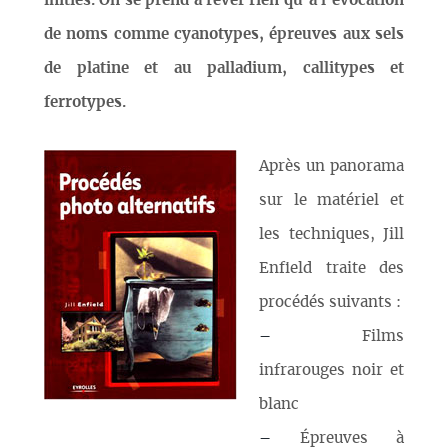
initiés. On se prend à rêver rien qu’à l’évocation
de noms comme cyanotypes, épreuves aux sels
de platine et au palladium, callitypes et
ferrotypes.
Après un panorama
sur le matériel et
les techniques, Jill
Enfield traite des
procédés suivants :
–
Films
infrarouges noir et
blanc
–
Épreuves à