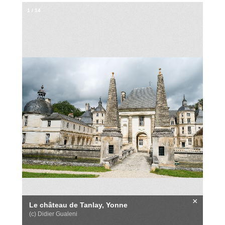
1
/
14
×
Le château de Tanlay, Yonne
(c) Didier Gualeni