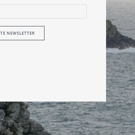
P
SPIP