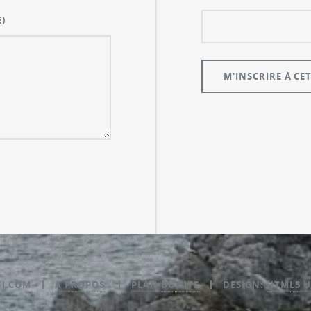
)
NI.COM
A PROPOS
PLAN DU SITE
DESIGN:
HTML5 U