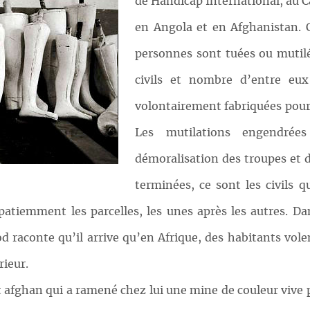
de Handicap International, au
en Angola et en Afghanistan. 
personnes sont tuées ou mutilé
civils et nombre d’entre eu
volontairement fabriquées pour 
Les mutilations engendrée
démoralisation des troupes et de
terminées, ce sont les civils 
tiemment les parcelles, les unes après les autres. Dan
raconte qu’il arrive qu’en Afrique, des habitants volent
rieur.
ant afghan qui a ramené chez lui une mine de couleur viv