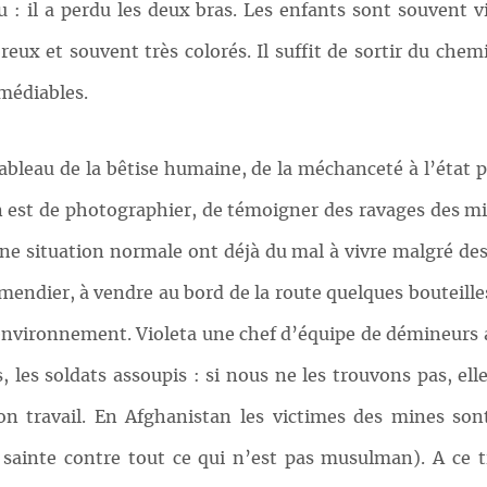
 : il a perdu les deux bras. Les enfants sont souvent vi
reux et souvent très colorés. Il suffit de sortir du ch
émédiables.
tableau de la bêtise humaine, de la méchanceté à l’état 
n est de photographier, de témoigner des ravages des min
e situation normale ont déjà du mal à vivre malgré des j
endier, à vendre au bord de la route quelques bouteilles
ur environnement. Violeta une chef d’équipe de démineurs
, les soldats assoupis : si nous ne les trouvons pas, el
n travail. En Afghanistan les victimes des mines so
sainte contre tout ce qui n’est pas musulman). A ce t