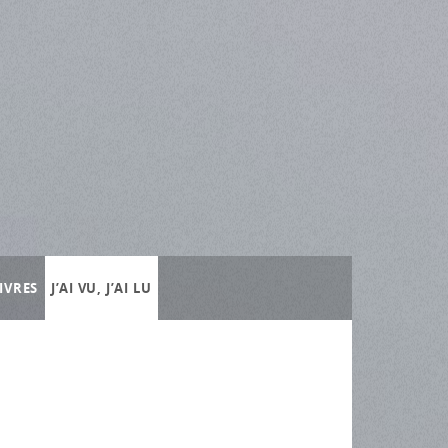
IVRES
J’AI VU, J’AI LU