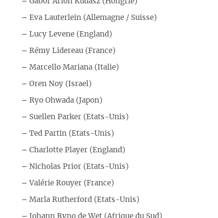
–
Gábor Arion Kudász (Hongrie)
–
Eva Lauterlein (Allemagne / Suisse)
–
Lucy Levene (England)
–
Rémy Lidereau (France)
–
Marcello Mariana (Italie)
–
Oren Noy (Israel)
–
Ryo Ohwada (Japon)
–
Suellen Parker (Etats-Unis)
–
Ted Partin (Etats-Unis)
–
Charlotte Player (England)
–
Nicholas Prior (Etats-Unis)
–
Valérie Rouyer (France)
–
Marla Rutherford (Etats-Unis)
–
Johann Ryno de Wet (Afrique du Sud)