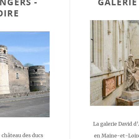
NGERS -
GALERIE
OIRE
La galerie David d
é château des ducs
en Maine-et-Loire