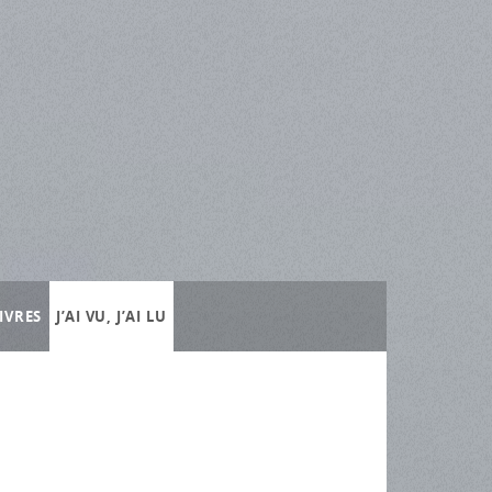
IVRES
J’AI VU, J’AI LU