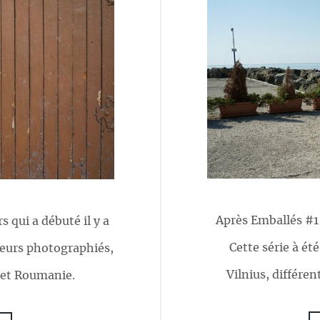
Après Emballés #1 
 qui a débuté il y a
Cette série à ét
teurs photographiés,
Vilnius, différen
e et Roumanie.