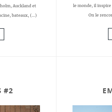
le monde, il inspire
kholm, Auckland et
On le rencon
scine, bateaux, (…)
 #2
EM