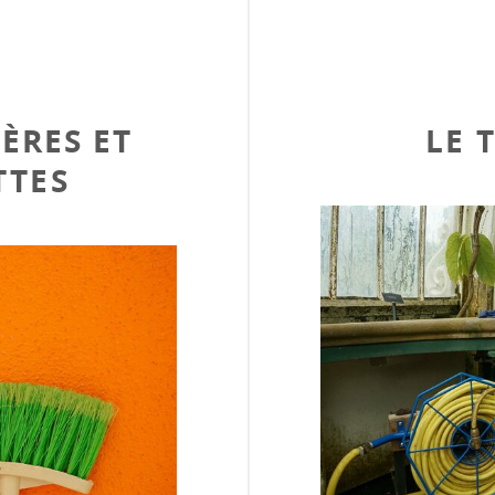
LÈRES ET
LE 
TTES