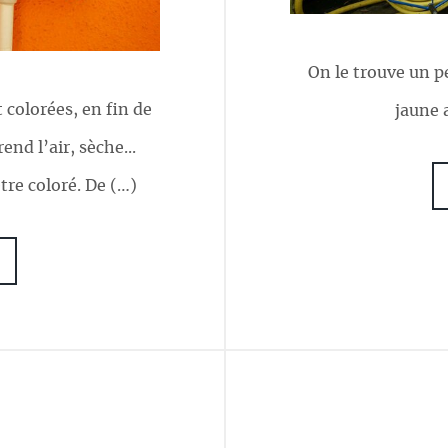
On le trouve un p
 colorées, en fin de
jaune 
nd l’air, sèche...
re coloré. De (…)