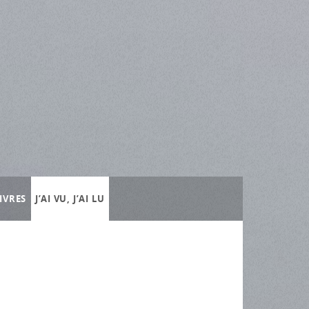
IVRES
J’AI VU, J’AI LU