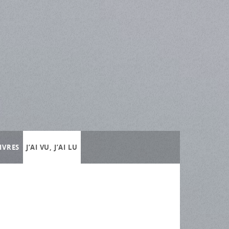
IVRES
J’AI VU, J’AI LU