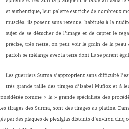
éphémère. Les Surma pratiquent le body art sans le s
et authentique, leur palette est riche de nombreux mo
musclés, ils posent sans retenue, habitués à la nud
sujet de se détacher de l’image et de capter le reg
précise, très nette, on peut voir le grain de la pe
parfois se mélange avec la terre dont ils se parent ég
Les guerriers Surma s’approprient sans difficulté l’es
très grande taille des tirages d’Isabel Muñoz et à le
 considérée comme « la » grande spécialiste des procédé
Les tirages des Surma, sont des tirages au platine. Dans
s par des plaques de plexiglas distants d’environ cinq c