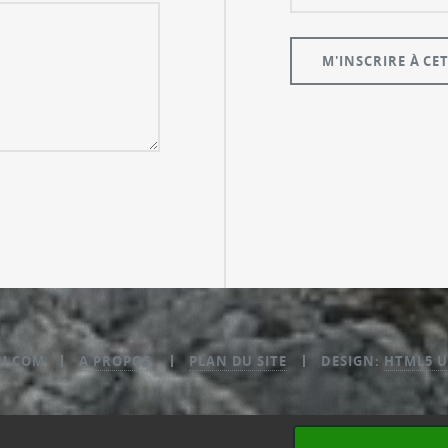
NI.COM
A PROPOS
PLAN DU SITE
DESIGN:
HTML5 U