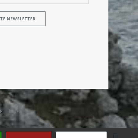
P
SPIP