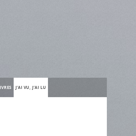
IVRES
J’AI VU, J’AI LU