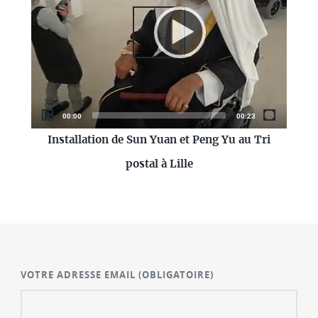
Current
Total
00:00
00:23
time
duration
Installation de Sun Yuan et Peng Yu au Tri
postal à Lille
VOTRE ADRESSE EMAIL
(OBLIGATOIRE)