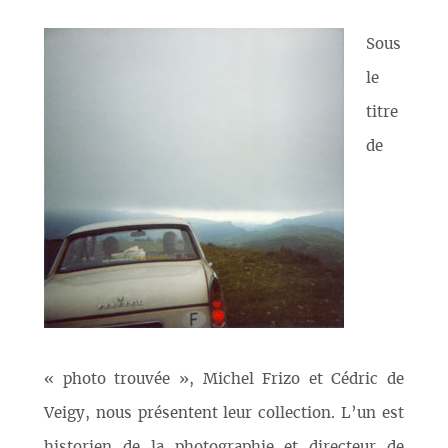
Sous
le
titre
de
« photo trouvée », Michel Frizo et Cédric de
Veigy, nous présentent leur collection. L’un est
historien de la photographie et directeur de