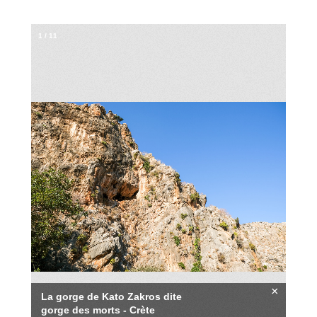
1
/
11
×
La gorge de Kato Zakros dite
gorge des morts - Crète